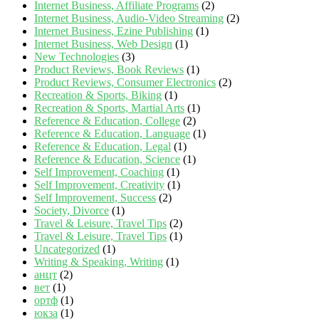
Internet Business, Affiliate Programs
(2)
Internet Business, Audio-Video Streaming
(2)
Internet Business, Ezine Publishing
(1)
Internet Business, Web Design
(1)
New Technologies
(3)
Product Reviews, Book Reviews
(1)
Product Reviews, Consumer Electronics
(2)
Recreation & Sports, Biking
(1)
Recreation & Sports, Martial Arts
(1)
Reference & Education, College
(2)
Reference & Education, Language
(1)
Reference & Education, Legal
(1)
Reference & Education, Science
(1)
Self Improvement, Coaching
(1)
Self Improvement, Creativity
(1)
Self Improvement, Success
(2)
Society, Divorce
(1)
Travel & Leisure, Travel Tips
(2)
Travel & Leisure, Travel Tips
(1)
Uncategorized
(1)
Writing & Speaking, Writing
(1)
анцт
(2)
вет
(1)
ортф
(1)
юкза
(1)