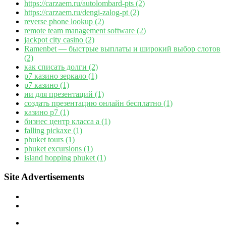
https://carzaem.ru/autolombard-pts (2)
https://carzaem.ru/dengi-zalog-pt (2)
reverse phone lookup (2)
remote team management software (2)
jackpot city casino (2)
Ramenbet — быстрые выплаты и широкий выбор слотов
(2)
как списать долги (2)
р7 казино зеркало (1)
р7 казино (1)
ии для презентаций (1)
создать презентацию онлайн бесплатно (1)
казино р7 (1)
бизнес центр класса а (1)
falling pickaxe (1)
phuket tours (1)
phuket excursions (1)
island hopping phuket (1)
Site Advertisements