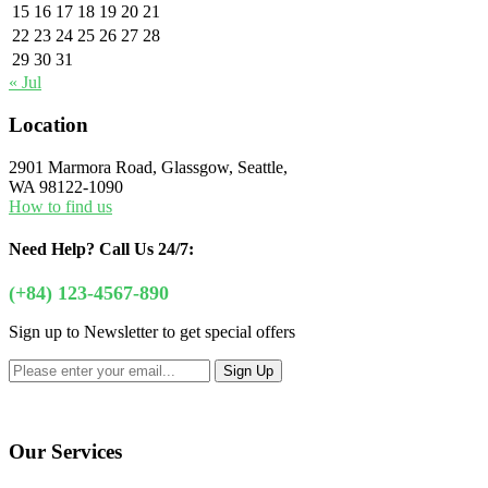
15
16
17
18
19
20
21
22
23
24
25
26
27
28
29
30
31
« Jul
Location
2901 Marmora Road, Glassgow, Seattle,
WA 98122-1090
How to find us
Need Help?
Call Us 24/7:
(+84) 123-4567-890
Sign up to Newsletter to get special offers
Our Services