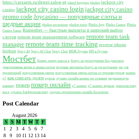
https://carzaem.ru/dengi-zalog-pt
jackpot city
island hopping phuket
jackpot city casino login
jackpot city casino
casino
promo code
Joycasino — популярные слоты и
щедрые акции
phuket excursions
phuket tours
Plinko App
Plinko Casino
Plinko
Ramenbet — быстрые выплаты и широкий выбор
Casino Game
remote team task
слотов
remote team management software
remote team time tracking
manager
reverse phone
lookup
Spicy AI
Spicy AI Chat
Spicy Chat
ВНЖ Грузии
ИП в Грузии
Мостбет
бизнес центр класса а
бонус за регистрацию без депозита
декоративные ветки и лианы оптом
игровые автоматы бонус за регистрацию
ии для
презентаций
искусственные цветы
искусственные цветы оптом от производителя
казино
как списать долги
р7
купель
лучшее онлайн казино по отзывам
медицинскую
покер онлайн
покер
клинику
р7 казино
р7 казино зеркало
ринопластику
носа
сделать блефаропластику
создать презентацию онлайн бесплатно
Post Calendar
August 2026
S
S
M
T
W
T
F
1
2
3
4
5
6
7
8
9
10
11
12
13
14