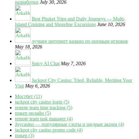
разработки
July 30, 2026
Best Phuket Trips and Daily Journeys — Multi-
Island Cruising and Shoreline Excursions
June 10, 2026
лучшее интернет казино по оценкам игроков
May 18, 2026
Spicy AI Chat
May 7, 2026
Jackpot City Casino: Tried, Reliable, Meriting Your
Visit
May 6, 2026
Мостбет (11)
jackpot city casino login (5)
remote team time tracking (5)
покер онлайн (5)
remote team task manager (4)
Joycasino — популярные слоты и щедрые акции (4)
jackpot city casino promo code (4)
покер (3)